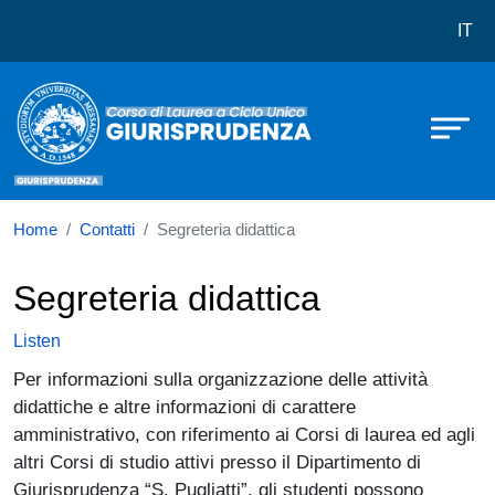
Corso di laurea in Giurisprudenza
Skip to main content
IT
Home
Contatti
Segreteria didattica
Segreteria didattica
Listen
Per informazioni sulla organizzazione delle attività
didattiche e altre informazioni di carattere
amministrativo, con riferimento ai Corsi di laurea ed agli
altri Corsi di studio attivi presso il Dipartimento di
Giurisprudenza “S. Pugliatti”, gli studenti possono